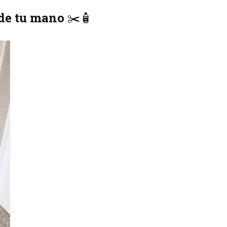
 de tu mano
✂️🧴