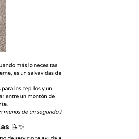
cuando más lo necesitas.
éeme, es un salvavidas de
ara los cepillos y un
car entre un montón de
nte.
en menos de un segundo.)
das
📝✨
ipo de servicio te ayuda a