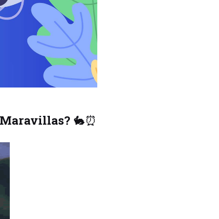
s Maravillas?
🐇⏰