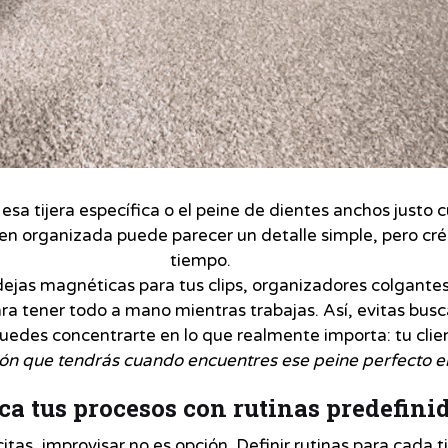
sa tijera específica o el peine de dientes anchos justo 
ien organizada puede parecer un detalle simple, pero cr
tiempo.
jas magnéticas para tus clips, organizadores colgantes p
ra tener todo a mano mientras trabajas. Así, evitas bus
uedes concentrarte en lo que realmente importa: tu clie
cción que tendrás cuando encuentres ese peine perfecto 
ica tus procesos con rutinas predefini
itas, improvisar no es opción. Definir rutinas para cada t